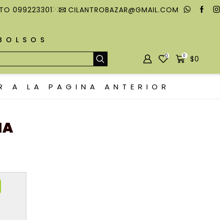
TO 099223301
CILANTROBAZAR@GMAIL.COM
MBOLSOS
0
0
$
0
R A LA PAGINA ANTERIOR
NA