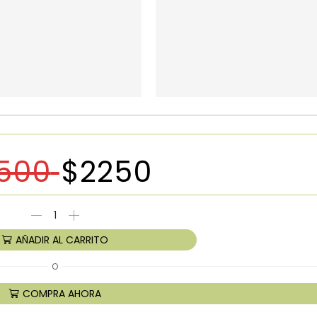
500
$
2250
AÑADIR AL CARRITO
O
COMPRA AHORA