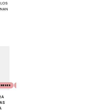
¿LOS
INAN
SALE 10%
SALE 10%
ERESES
💳 10 CUOTAS SIN INTERESES
💳 10 CUOTAS SIN INTERE
RA
ESPATULA SILICONA
ESPATULA PLANA 
AS
26CM
CLAVELES 25CM
A
3 CLAVELES
$
450
$
405