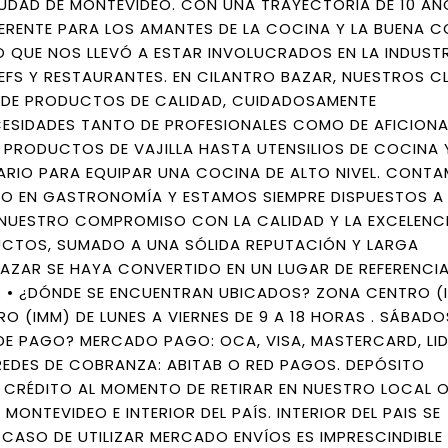
DAD DE MONTEVIDEO. CON UNA TRAYECTORIA DE 10 AÑ
ERENTE PARA LOS AMANTES DE LA COCINA Y LA BUENA C
 QUE NOS LLEVÓ A ESTAR INVOLUCRADOS EN LA INDUST
S Y RESTAURANTES. EN CILANTRO BAZAR, NUESTROS CL
 DE PRODUCTOS DE CALIDAD, CUIDADOSAMENTE
CESIDADES TANTO DE PROFESIONALES COMO DE AFICION
 PRODUCTOS DE VAJILLA HASTA UTENSILIOS DE COCINA 
RIO PARA EQUIPAR UNA COCINA DE ALTO NIVEL. CONTA
O EN GASTRONOMÍA Y ESTAMOS SIEMPRE DISPUESTOS A
. NUESTRO COMPROMISO CON LA CALIDAD Y LA EXCELENCI
UCTOS, SUMADO A UNA SÓLIDA REPUTACIÓN Y LARGA
AZAR SE HAYA CONVERTIDO EN UN LUGAR DE REFERENCIA
 • ¿DÓNDE SE ENCUENTRAN UBICADOS? ZONA CENTRO (I
 (IMM) DE LUNES A VIERNES DE 9 A 18 HORAS . SÁBADO
DE PAGO? MERCADO PAGO: OCA, VISA, MASTERCARD, LI
 REDES DE COBRANZA: ABITAB O RED PAGOS. DEPÓSITO
Y CRÉDITO AL MOMENTO DE RETIRAR EN NUESTRO LOCAL O
MONTEVIDEO E INTERIOR DEL PAÍS. INTERIOR DEL PAIS SE
 CASO DE UTILIZAR MERCADO ENVÍOS ES IMPRESCINDIBLE