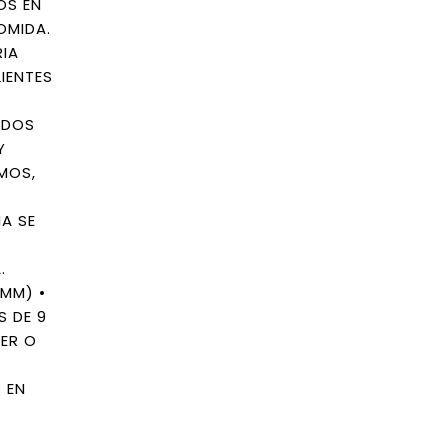
OS EN
OMIDA.
RIA
IENTES
ADOS
Y
MOS,
A SE
.
MM) •
S DE 9
DER O
 EN