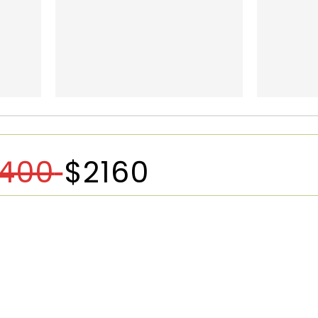
400
$
2160