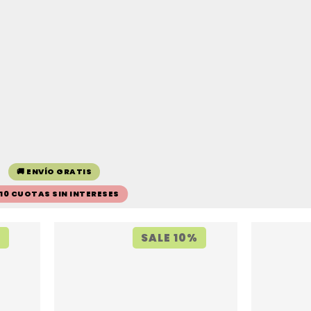
🚚 ENVÍO GRATIS
 10 CUOTAS SIN INTERESES
%
SALE 10%