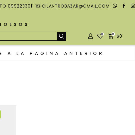
TO 099223301
CILANTROBAZAR@GMAIL.COM
MBOLSOS
0
0
$
0
R A LA PAGINA ANTERIOR