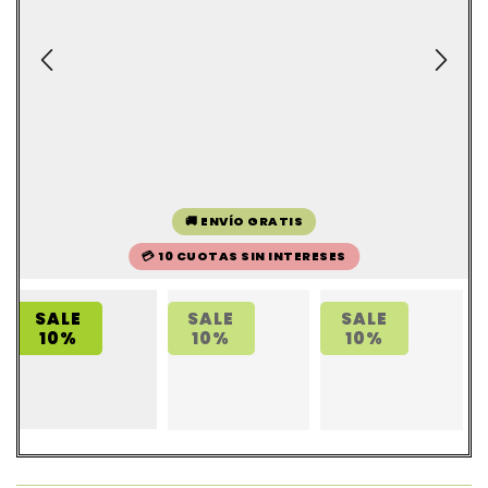
🚚 ENVÍO GRATIS
💳 10 CUOTAS SIN INTERESES
SALE
SALE
SALE
10%
10%
10%