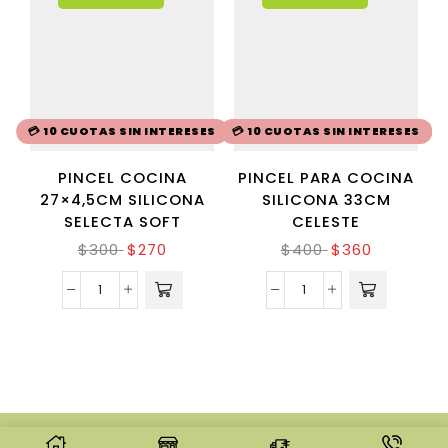
💳 10 CUOTAS SIN INTERESES
💳 10 CUOTAS SIN INTERESES
PINCEL COCINA
PINCEL PARA COCINA
27×4,5CM SILICONA
SILICONA 33CM
SELECTA SOFT
CELESTE
$
300
$
270
$
400
$
360
© CREATED BY
8THEME
- POWER ELITE