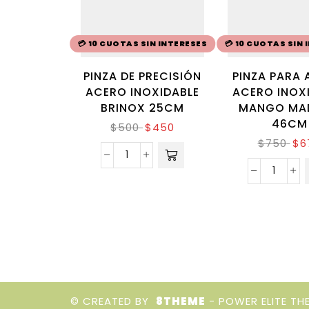
💳 10 CUOTAS SIN INTERESES
💳 10 CUOTAS SIN
PINZA DE PRECISIÓN
PINZA PARA
ACERO INOXIDABLE
ACERO INOX
BRINOX 25CM
MANGO MAD
46CM
$
500
$
450
$
750
$
6
© CREATED BY
8THEME
- POWER ELITE TH