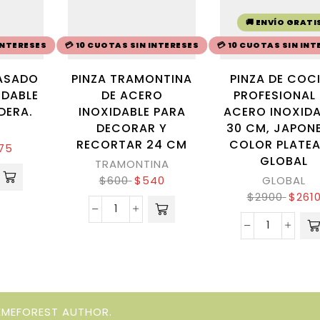
🚚 ENVÍO GRATI
 INTERESES
💳 10 CUOTAS SIN INTERESES
💳 10 CUOTAS SIN INT
 ASADO
PINZA TRAMONTINA
PINZA DE COC
IDABLE
DE ACERO
PROFESIONAL 
ERA.
INOXIDABLE PARA
ACERO INOXIDA
DECORAR Y
30 CM, JAPON
RECORTAR 24 CM
COLOR PLATE
75
GLOBAL
TRAMONTINA
$
600
$
540
GLOBAL
$
2900
$
261
EMEFOREST AUTHOR.