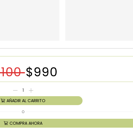
1100
$
990
AÑADIR AL CARRITO
O
COMPRA AHORA