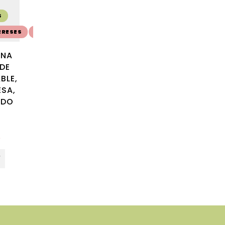
S
ERESES
💳 10 CUOTAS SIN INTERESES
💳 10 CUOTAS SIN INTERE
INA
EMPUÑADURA
PINZA BUFFET
DE
MULTIUSOS DE
INOXIDABLE 24CM
BLE,
SILICONA, SILICONA
PUJADAS ACERO
ESA,
Y ACERO
INOXIDABLE
ADO
INOXIDABLE, 29 CM
PUJADAS
GRIS ÓNIX
$
790
$
711
TRAMONTINA
0
$
1200
$
1080