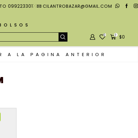
TO 099223301
CILANTROBAZAR@GMAIL.COM
MBOLSOS
0
0
$
0
R A LA PAGINA ANTERIOR
M