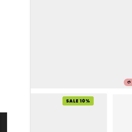
💳
SALE 10%