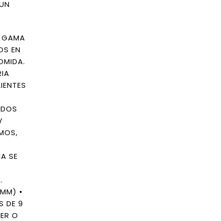
 UN
A GAMA
OS EN
OMIDA.
RIA
IENTES
ADOS
Y
MOS,
A SE
.
MM) •
S DE 9
DER O