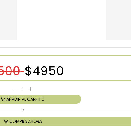
500
$
4950
AÑADIR AL CARRITO
O
COMPRA AHORA