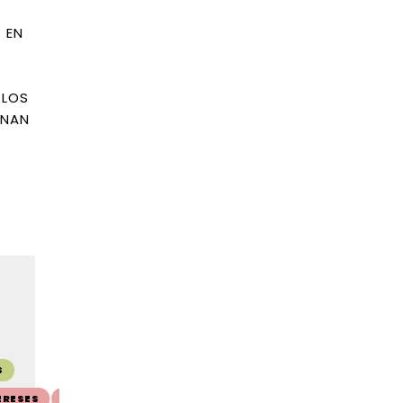
 EN
¿LOS
INAN
SALE 10%
SALE 10%
S
🚚 ENVÍO GRATIS
ERESES
💳 10 CUOTAS SIN INTERESES
💳 10 CUOTAS SIN INTERE