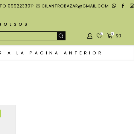
TO 099223301
CILANTROBAZAR@GMAIL.COM
MBOLSOS
0
0
$
0
R A LA PAGINA ANTERIOR