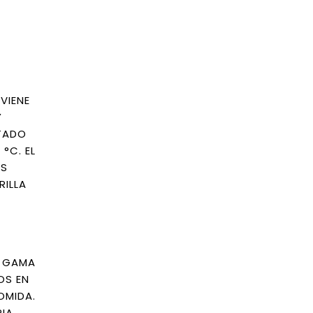
VIENE
Y
NTADO
°C. EL
AS
RILLA
A GAMA
OS EN
OMIDA.
RIA