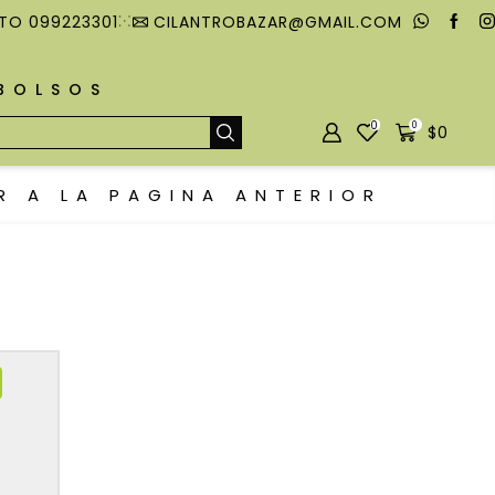
TO 099223301
CILANTROBAZAR@GMAIL.COM
MBOLSOS
0
0
$
0
R A LA PAGINA ANTERIOR