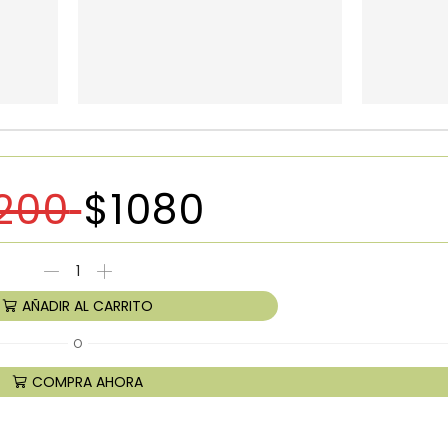
200
$
1080
AÑADIR AL CARRITO
O
COMPRA AHORA