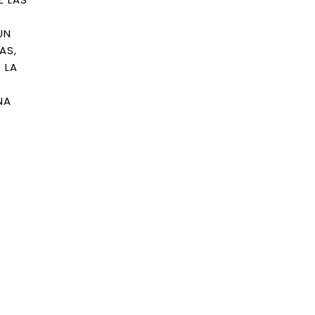
UN
AS,
 LA
NA