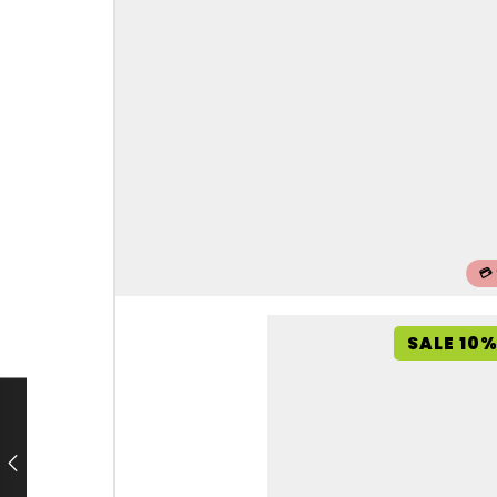
💳
SALE 10