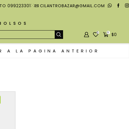
TO 099223301
CILANTROBAZAR@GMAIL.COM
MBOLSOS
0
0
$
0
R A LA PAGINA ANTERIOR