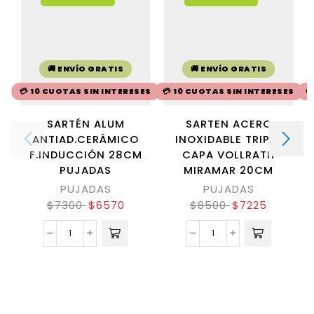
🚚 ENVÍO GRATIS
🚚 ENVÍO GRATIS
💳 10 CUOTAS SIN INTERESES
💳 10 CUOTAS SIN INTERESES

SARTÉN ALUM
SARTEN ACERO
ANTIAD.CERÁMICO
INOXIDABLE TRIPLE
F.INDUCCIÓN 28CM
CAPA VOLLRATH
PUJADAS
MIRAMAR 20CM
PUJADAS
PUJADAS
$
7300
$
6570
$
8500
$
7225