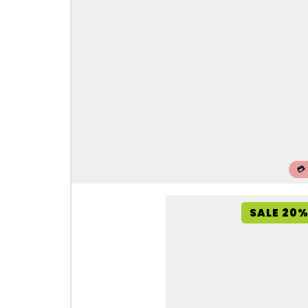
💳
SALE 20