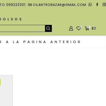
TO 099223301
CILANTROBAZAR@GMAIL.COM
MBOLSOS
0
0
$
0
R A LA PAGINA ANTERIOR