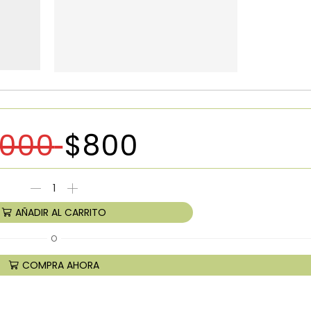
1000
$
800
AÑADIR AL CARRITO
O
COMPRA AHORA