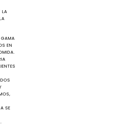
 LA
LA
A GAMA
OS EN
OMIDA.
RIA
IENTES
ADOS
Y
MOS,
A SE
.