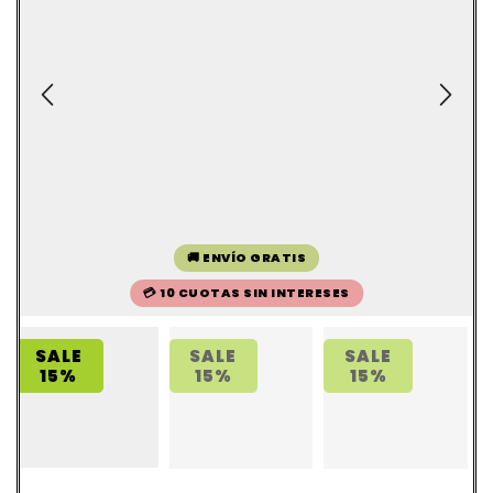
🚚 ENVÍO GRATIS
💳 10 CUOTAS SIN INTERESES
SALE
SALE
SALE
15%
15%
15%