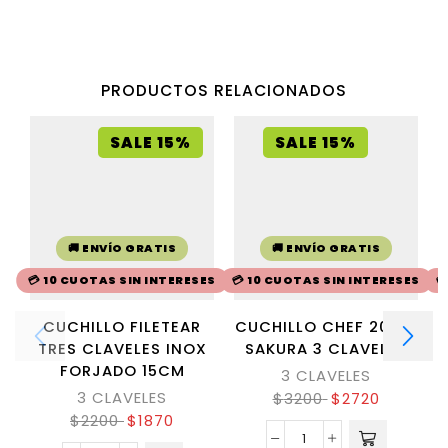
PRODUCTOS RELACIONADOS
SALE 15%
SALE 15%
🚚 ENVÍO GRATIS
🚚 ENVÍO GRATIS
💳 10 CUOTAS SIN INTERESES
💳 10 CUOTAS SIN INTERESES

CUCHILLO FILETEAR
CUCHILLO CHEF 20CM
TRES CLAVELES INOX
SAKURA 3 CLAVELES
FORJADO 15CM
3 CLAVELES
3 CLAVELES
$
3200
$
2720
$
2200
$
1870