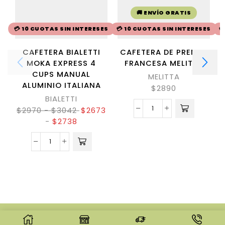
🚚 ENVÍO GRATIS
💳 10 CUOTAS SIN INTERESES
💳 10 CUOTAS SIN INTERESES

CAFETERA BIALETTI
CAFETERA DE PRENSA
MOKA EXPRESS 4
FRANCESA MELITTA
CUPS MANUAL
MELITTA
ALUMINIO ITALIANA
$
2890
BIALETTI
$
2970
-
$
3042
$
2673
-
$
2738
© CREATED BY
8THEME
- POWER ELITE