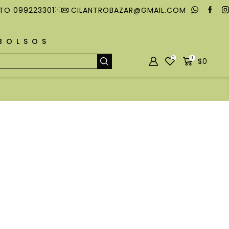
TO 099223301
CILANTROBAZAR@GMAIL.COM
MBOLSOS
0
0
$
0