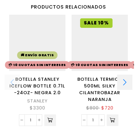
PRODUCTOS RELACIONADOS
SALE 10%
🚚 ENVÍO GRATIS
💳 10 CUOTAS SIN INTERESES
💳 10 CUOTAS SIN INTERESES

BOTELLA STANLEY
BOTELLA TERMICA
ICEFLOW BOTTLE 0.71L
500ML SILKY
-24OZ- NEGRA 2.0
CILANTROBAZAR
NARANJA
STANLEY
$
3300
$
800
$
720