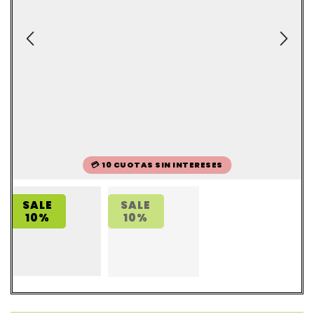
💳 10 CUOTAS SIN INTERESES
SALE
SALE
10%
10%