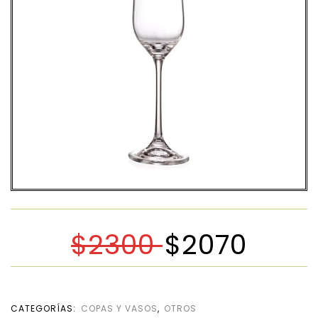
$
2300
$
2070
CATEGORÍAS:
COPAS Y VASOS
,
OTROS