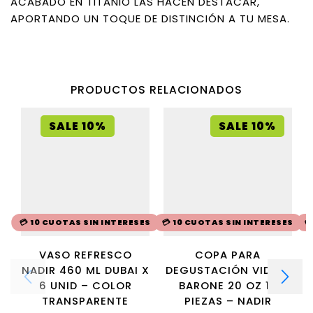
ACABADO EN TITANIO LAS HACEN DESTACAR,
APORTANDO UN TOQUE DE DISTINCIÓN A TU MESA.
PRODUCTOS RELACIONADOS
SALE 10%
SALE 10%
💳 10 CUOTAS SIN INTERESES
💳 10 CUOTAS SIN INTERESES

VASO REFRESCO
COPA PARA
NADIR 460 ML DUBAI X
DEGUSTACIÓN VIDRIO
6 UNID – COLOR
BARONE 20 OZ 12
TRANSPARENTE
PIEZAS – NADIR