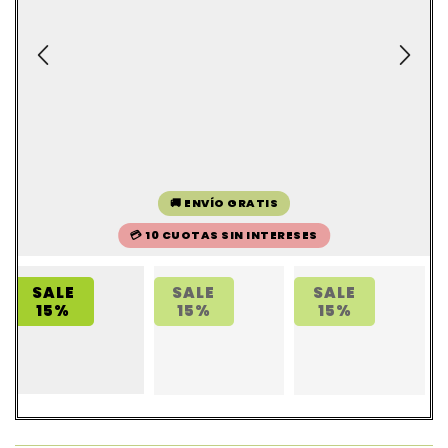
🚚 ENVÍO GRATIS
💳 10 CUOTAS SIN INTERESES
SALE
SALE
SALE
15%
15%
15%