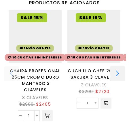
PRODUCTOS RELACIONADOS
SALE 15%
SALE 15%
🚚 ENVÍO GRATIS
🚚 ENVÍO GRATIS
💳 10 CUOTAS SIN INTERESES
💳 10 CUOTAS SIN INTERESES

CHAIRA PROFESIONAL
CUCHILLO CHEF 20CM
25CM CROMO DURO
SAKURA 3 CLAVELES
IMANTADO 3
3 CLAVELES
CLAVELES
$
3200
$
2720
3 CLAVELES
$
2900
$
2465