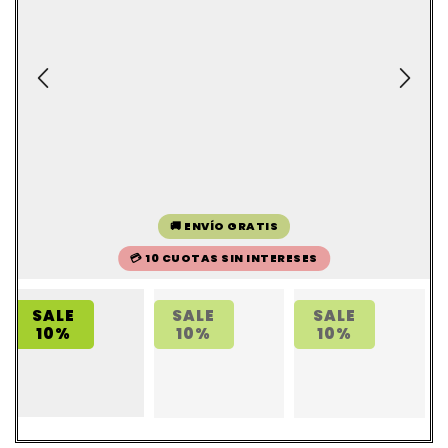
🚚 ENVÍO GRATIS
💳 10 CUOTAS SIN INTERESES
SALE
SALE
SALE
10%
10%
10%