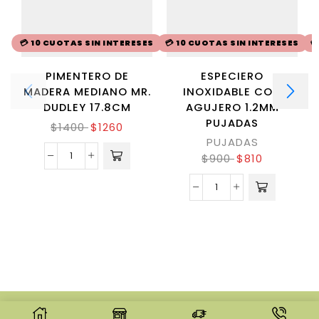
💳 10 CUOTAS SIN INTERESES
💳 10 CUOTAS SIN INTERESES

PIMENTERO DE
ESPECIERO
MADERA MEDIANO MR.
INOXIDABLE CON
DUDLEY 17.8CM
AGUJERO 1.2MM
PUJADAS
$
1400
$
1260
PUJADAS
$
900
$
810
© CREATED BY
8THEME
- POWER ELITE