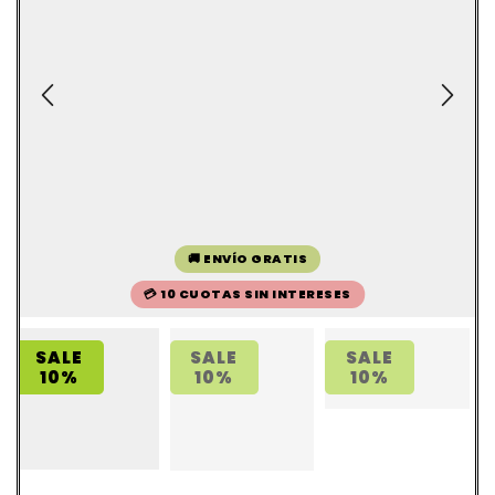
🚚 ENVÍO GRATIS
💳 10 CUOTAS SIN INTERESES
SALE
SALE
SALE
10%
10%
10%