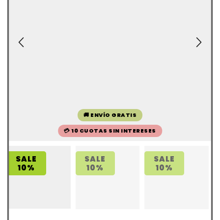
🚚 ENVÍO GRATIS
💳 10 CUOTAS SIN INTERESES
SALE
SALE
SALE
10%
10%
10%