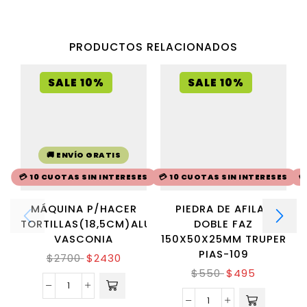
PRODUCTOS RELACIONADOS
SALE 10%
SALE 10%
🚚 ENVÍO GRATIS
💳 10 CUOTAS SIN INTERESES
💳 10 CUOTAS SIN INTERESES

MÁQUINA P/HACER
PIEDRA DE AFILAR
TORTILLAS(18,5CM)ALUMINIO
DOBLE FAZ
VASCONIA
150X50X25MM TRUPER
PIAS-109
$
2700
$
2430
$
550
$
495