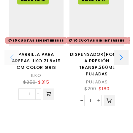
💳 10 CUOTAS SIN INTERESES
💳 10 CUOTAS SIN INTERESES

PARRILLA PARA
DISPENSADOR(POMO)
AREPAS ILKO 21.5×19
A PRESIÓN
CM COLOR GRIS
TRANSP.360ML
PUJADAS
ILKO
PUJADAS
$
350
$
315
$
200
$
180