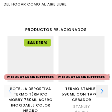
DEL HOGAR COMO AL AIRE LIBRE.
PRODUCTOS RELACIONADOS
SALE 10%
💳 10 CUOTAS SIN INTERESES
💳 10 CUOTAS SIN INTERESES

BOTELLA DEPORTIVA
TERMO STANLEY
TERMO TÉRMICO
590ML CON TAPÓN
MOBBY 750ML ACERO
CEBADOR
INOXIDABLE COLOR
STANLEY
NEGRO